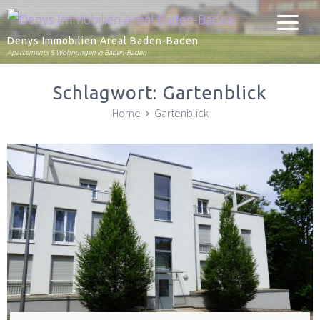
Denys Immobilien Areal Baden-Baden
Apartements & Wohnungen in Baden-Baden
Schlagwort:
Gartenblick
Home
Gartenblick