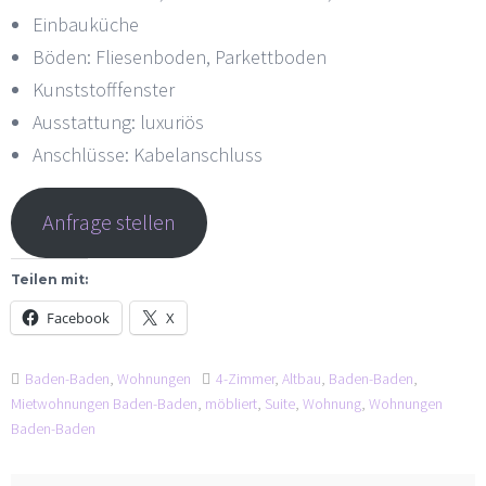
Einbauküche
Böden: Fliesenboden, Parkettboden
Kunststofffenster
Ausstattung: luxuriös
Anschlüsse: Kabelanschluss
Anfrage stellen
Teilen mit:
Facebook
X
Baden-Baden
,
Wohnungen
4-Zimmer
,
Altbau
,
Baden-Baden
,
Mietwohnungen Baden-Baden
,
möbliert
,
Suite
,
Wohnung
,
Wohnungen
Baden-Baden