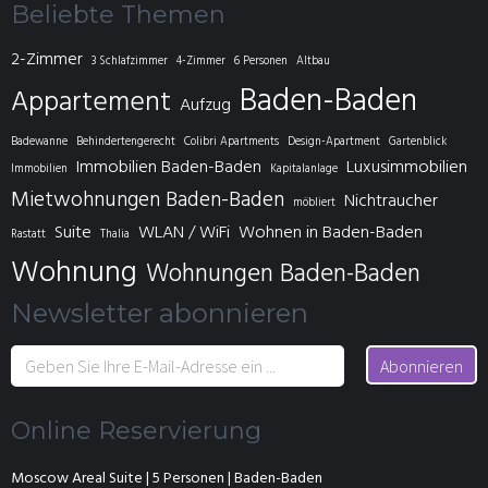
Beliebte Themen
2-Zimmer
3 Schlafzimmer
4-Zimmer
6 Personen
Altbau
Baden-Baden
Appartement
Aufzug
Badewanne
Behindertengerecht
Colibri Apartments
Design-Apartment
Gartenblick
Immobilien Baden-Baden
Luxusimmobilien
Immobilien
Kapitalanlage
Mietwohnungen Baden-Baden
Nichtraucher
möbliert
Suite
WLAN / WiFi
Wohnen in Baden-Baden
Rastatt
Thalia
Wohnung
Wohnungen Baden-Baden
Newsletter abonnieren
Abonnieren
Online Reservierung
Moscow Areal Suite | 5 Personen | Baden-Baden