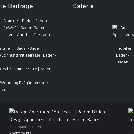
te Beiträge
Galerie
t „Domino“ | Baden-Baden
t „SeWeR“ | Baden-Baden
artment „Am Thalia“ | Baden-
partment | Baden-Baden
Wohnung mit Terrasse | Baden-
eal 2 -Zimmer Suite | Baden-
 Wohnung Fußgängerzone |
den
Design Apartment "Am Thalia" | Baden-Baden
Ze
areal-baden-baden
are
Apartements
2-