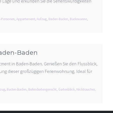
le Lage und erkunden Sie die Sehenswürdigkeiten
6 Personen
,
Appartement
,
Aufzug
,
Baden-Baden
,
Badewanne
,
Baden-Baden
tment in Baden-Baden. Genießen Sie den Flussblick,
tung dieser großzügigen Ferienwohnung. Ideal für
fzug
,
Baden-Baden
,
Behindertengerecht
,
Gartenblick
,
Nichtraucher
,