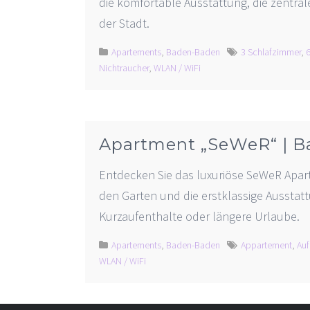
die komfortable Ausstattung, die zentra
der Stadt.
Apartements
,
Baden-Baden
3 Schlafzimmer
,
Nichtraucher
,
WLAN / WiFi
Apartment „SeWeR“ | 
Entdecken Sie das luxuriöse SeWeR Apar
den Garten und die erstklassige Ausstat
Kurzaufenthalte oder längere Urlaube.
Apartements
,
Baden-Baden
Appartement
,
Au
WLAN / WiFi