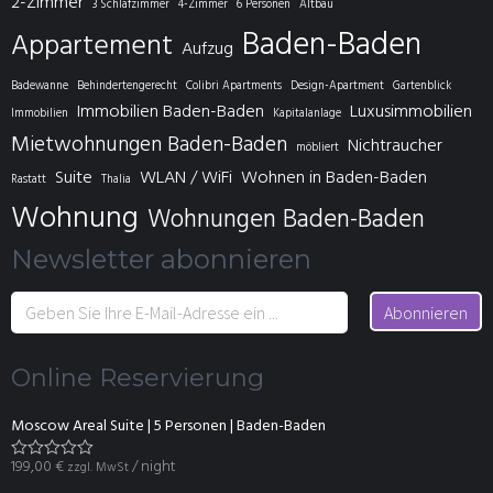
2-Zimmer
3 Schlafzimmer
4-Zimmer
6 Personen
Altbau
Baden-Baden
Appartement
Aufzug
Badewanne
Behindertengerecht
Colibri Apartments
Design-Apartment
Gartenblick
Immobilien Baden-Baden
Luxusimmobilien
Immobilien
Kapitalanlage
Mietwohnungen Baden-Baden
Nichtraucher
möbliert
Suite
WLAN / WiFi
Wohnen in Baden-Baden
Rastatt
Thalia
Wohnung
Wohnungen Baden-Baden
Newsletter abonnieren
Abonnieren
Online Reservierung
Moscow Areal Suite | 5 Personen | Baden-Baden
199,00
€
/ night
zzgl. MwSt
B
e